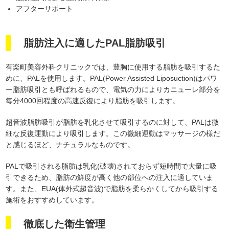
アフターサポート
脂肪注入に適したPAL脂肪吸引
有楽町美容外科クリニックでは、豊胸に使用する脂肪を吸引するた
めに、PALを使用します。PAL(Power Assisted Liposuction)はパワ
ー脂肪吸引とも呼ばれるもので、電気の力によりカニューレ部分を
毎分4000回程度の高速反復により脂肪を吸引します。
超音波脂肪吸引が脂肪を乳化させて吸引するのに対して、PALは微
細な反復運動により吸引します。この微細運動はマッサージの様だ
と感じるほど、ナチュラルなものです。
PALで吸引される脂肪は乳化(破壊)されておらず短時間で大量に吸
引できるため、脂肪の鮮度が高く他の部位への注入に適していま
す。また、EUA(体外式超音波)で脂肪を柔らかくしてから吸引する
施術をおすすめしています。
徹底した衛生管理