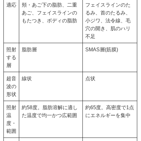
適応
頬・あご下の脂肪、二重
フェイスラインのた
あご、フェイスラインの
るみ、首のたるみ、
もたつき、ボディの脂肪
小ジワ、法令線、毛
穴の開き、肌のハリ
不足
照射
脂肪層
SMAS層(筋膜)
する
層
超音
線状
点状
波の
形状
照射
約58度。脂肪溶解に適し
約65度。高密度で1点
温
た温度で均一かつ広範囲
にエネルギーを集中
度・
範囲