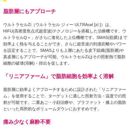
脂肪層にもアプローチ
ウルトラセルZi（ウルトラセル ジィー ULTRAcel [zíː]）は、
HIFU(高密度焦点式超音波)テクノロジーを搭載した治療機です。ウ
ルトラセルQ＋」がさらに進化した上位機種です。SMAS(筋膜)まで
効率よく熱を与えることができ、さらに超音波の到達距離やパワー
を設定することで、SMASよりも上層にあたる皮下組織(脂肪層)や
真皮層にもアプローチが可能。ウルトラセルZiはその照射熱で脂肪
細胞の破壊(溶解)・排出を促します。
「リニアファーム」で脂肪細胞を効率よく溶解
脂肪層に効率よくアプローチするために設計された「リニアファー
ム」を使用することで、ターゲットに適した照射方法・温度での照
射が可能です。二重あご・小顔治療や、ブラファット・膝上の脂肪
といった局所的なボリュームダウンにおすすめです。
痛み少なく麻酔不要