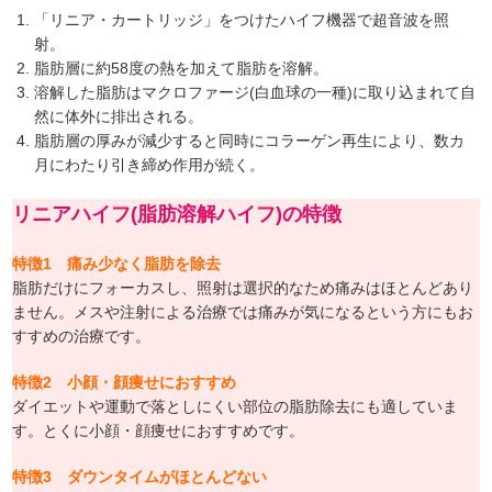
「リニア・カートリッジ」をつけたハイフ機器で超音波を照
射。
脂肪層に約58度の熱を加えて脂肪を溶解。
溶解した脂肪はマクロファージ(白血球の一種)に取り込まれて自
然に体外に排出される。
脂肪層の厚みが減少すると同時にコラーゲン再生により、数カ
月にわたり引き締め作用が続く。
リニアハイフ(脂肪溶解ハイフ)の特徴
特徴1
痛み少なく脂肪を除去
脂肪だけにフォーカスし、照射は選択的なため痛みはほとんどあり
ません。メスや注射による治療では痛みが気になるという方にもお
すすめの治療です。
特徴2
小顔・顔痩せにおすすめ
ダイエットや運動で落としにくい部位の脂肪除去にも適していま
す。とくに小顔・顔痩せにおすすめです。
特徴3
ダウンタイムがほとんどない