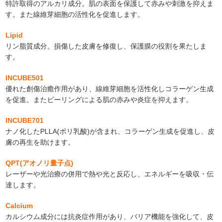
特許取得のアルカリ成分。肌の表面を保護して赤みや刺激を抑えま
す。また線維芽細胞の活性化を促進します。
Lipid
リン脂質成分。損傷した皮膚を修復し、保護膜の役割を果たしま
す。
INCUBE501
優れた創傷治癒作用があり、線維芽細胞を活性化しコラーゲン生成
を促進。またピーリングによる肌の赤みや炎症を抑えます。
INCUBE701
ナノ化したPLLA(ポリ乳酸)が含まれ、コラーゲン生成を促進し、皮
膚の再生を助けます。
QPT(アオノリ量子点)
レーザーや光治療の併用で熱や光と反応し、エネルギーを吸収・伝
達します。
Calcium
カルシウム成分には抗炎症作用があり、バリア機能を強化して、皮