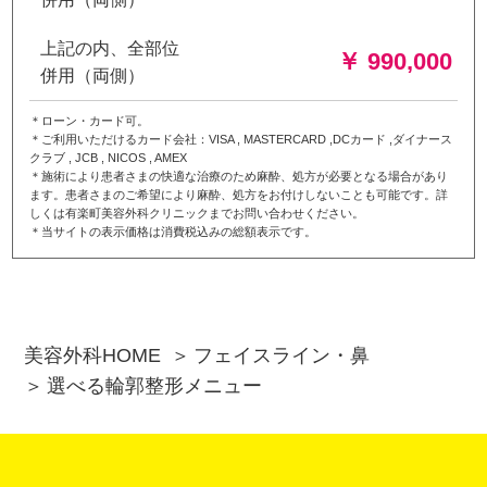
上記の内、全部位
￥ 990,000
併用（両側）
＊ローン・カード可。
＊ご利用いただけるカード会社：VISA , MASTERCARD ,DCカード ,ダイナース
クラブ , JCB , NICOS , AMEX
＊施術により患者さまの快適な治療のため麻酔、処方が必要となる場合があり
ます。患者さまのご希望により麻酔、処方をお付けしないことも可能です。詳
しくは有楽町美容外科クリニックまでお問い合わせください。
＊当サイトの表示価格は消費税込みの総額表示です。
美容外科HOME
フェイスライン・鼻
選べる輪郭整形メニュー