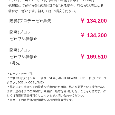
11,550円 ●レントゲン代（術前・術後 計6枚） 11,000円
他院様にて施術歴(同施術同部位)がある場合、料金が割増になる
場合がございます。詳しくはご相談ください。
￥ 134,200
隆鼻(プロテーゼ)+鼻先
隆鼻(プロテー
￥ 134,200
ゼ)+ワシ鼻修正
隆鼻(プロテー
￥ 169,510
ゼ)+ワシ鼻修正
+鼻先
＊ローン・カード可。
＊ご利用いただけるカード会社：VISA , MASTERCARD ,DCカード ,ダイナース
クラブ , JCB , NICOS , AMEX
＊施術により患者さまの快適な治療のため麻酔、処方が必要となる場合があり
ます。患者さまのご希望により麻酔、処方をお付けしないことも可能です。詳
しくは有楽町美容外科クリニックまでお問い合わせください。
＊当サイトの表示価格は消費税込みの総額表示です。