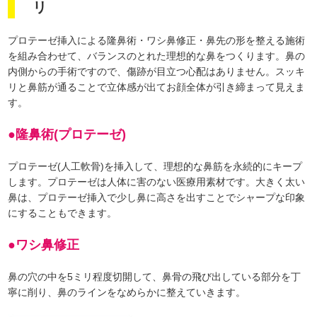
リ
プロテーゼ挿入による隆鼻術・ワシ鼻修正・鼻先の形を整える施術
を組み合わせて、バランスのとれた理想的な鼻をつくります。鼻の
内側からの手術ですので、傷跡が目立つ心配はありません。スッキ
リと鼻筋が通ることで立体感が出てお顔全体が引き締まって見えま
す。
●隆鼻術(プロテーゼ)
プロテーゼ(人工軟骨)を挿入して、理想的な鼻筋を永続的にキープ
します。プロテーゼは人体に害のない医療用素材です。大きく太い
鼻は、プロテーゼ挿入で少し鼻に高さを出すことでシャープな印象
にすることもできます。
●ワシ鼻修正
鼻の穴の中を5ミリ程度切開して、鼻骨の飛び出している部分を丁
寧に削り、鼻のラインをなめらかに整えていきます。